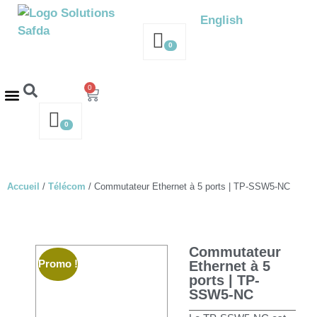
English
0
0
Request a Quote
0
Accueil
/
Télécom
/ Commutateur Ethernet à 5 ports | TP-SSW5-NC
Commutateur
Promo !
Ethernet à 5
ports | TP-
SSW5-NC