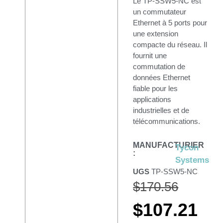
Le TP-SSW5-NC est
un commutateur
Ethernet à 5 ports pour
une extension
compacte du réseau. Il
fournit une
commutation de
données Ethernet
fiable pour les
applications
industrielles et de
télécommunications.
MANUFACTURIER
Tycon
:
Systems
UGS
TP-SSW5-NC
$
170.56
$
107.21