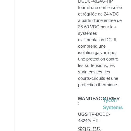
DCDC-4824G-HP
fournit une sortie isolée
et régulée de 24 VDC
à partir d’une entrée de
36-60 VDC pour les
systèmes
d’alimentation DC. Il
comprend une
isolation galvanique,
une protection contre
les surtensions, les
surintensités, les
courts-circuits et une
protection thermique.
MANUFACTURIER
Tycon
:
Systems
UGS
TP-DCDC-
4824G-HP
$
95.05