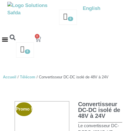
English
0
0
Request a Quote
0
Accueil
/
Télécom
/ Convertisseur DC-DC isolé de 48V à 24V
Convertisseur
Promo !
DC-DC isolé de
48V à 24V
Le convertisseur DC-