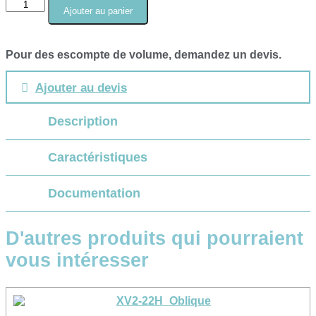
quantité
Ajouter au panier
de
Cordon
de
Pour des escompte de volume, demandez un devis.
raccordement
Cat
6
Ajouter au devis
-
non
Description
blindé
Caractéristiques
Documentation
D'autres produits qui pourraient
vous intéresser