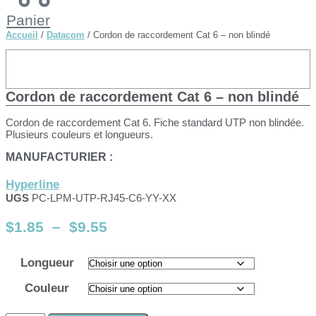
Panier
Accueil
/
Datacom
/ Cordon de raccordement Cat 6 – non blindé
Cordon de raccordement Cat 6 – non blindé
Cordon de raccordement Cat 6. Fiche standard UTP non blindée.
Plusieurs couleurs et longueurs.
MANUFACTURIER :
Hyperline
UGS
PC-LPM-UTP-RJ45-C6-YY-XX
Plage
$
1.85
–
$
9.55
de
prix :
Longueur
$1.85
Couleur
à
$9.55